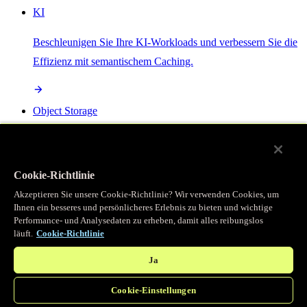
KI
Beschleunigen Sie Ihre KI-Workloads und verbessern Sie die
Effizienz mit semantischem Caching.
Object Storage
Get direct access to large files at the edge with zero egress
fees
Cookie-Richtlinie
Akzeptieren Sie unsere Cookie-Richtlinie? Wir verwenden Cookies, um
Ihnen ein besseres und persönlicheres Erlebnis zu bieten und wichtige
Programmierbarer Cache
Performance- und Analysedaten zu erheben, damit alles reibungslos
läuft.
Cookie-Richtlinie
Erhalten Sie vollständigen programmatischen Zugriff auf das
legendäre Caching, das unser CDN antreibt.
Ja
Cookie-Einstellungen