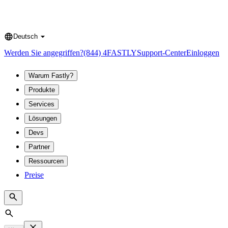
Deutsch
Language
Werden Sie angegriffen?
(844) 4FASTLY
Support-Center
Einloggen
Warum Fastly?
Produkte
Services
Lösungen
Devs
Partner
Ressourcen
Preise
Search