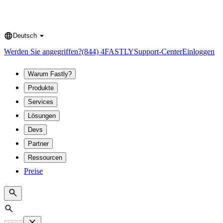
Deutsch
Language
Werden Sie angegriffen?
(844) 4FASTLY
Support-Center
Einloggen
Warum Fastly?
Produkte
Services
Lösungen
Devs
Partner
Ressourcen
Preise
Search