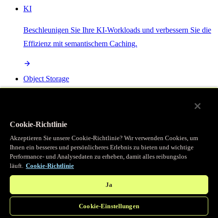
KI
Beschleunigen Sie Ihre KI-Workloads und verbessern Sie die
Effizienz mit semantischem Caching.
Object Storage
Get direct access to large files at the edge with zero egress
fees
Cookie-Richtlinie
Akzeptieren Sie unsere Cookie-Richtlinie? Wir verwenden Cookies, um
Ihnen ein besseres und persönlicheres Erlebnis zu bieten und wichtige
Programmierbarer Cache
Performance- und Analysedaten zu erheben, damit alles reibungslos
läuft.
Cookie-Richtlinie
Erhalten Sie vollständigen programmatischen Zugriff auf das
legendäre Caching, das unser CDN antreibt.
Ja
Cookie-Einstellungen