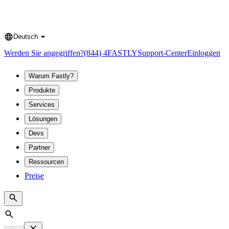
Deutsch
Language
Werden Sie angegriffen?
(844) 4FASTLY
Support-Center
Einloggen
Warum Fastly?
Produkte
Services
Lösungen
Devs
Partner
Ressourcen
Preise
Search