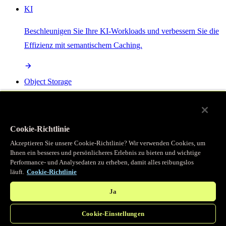
KI
Beschleunigen Sie Ihre KI-Workloads und verbessern Sie die
Effizienz mit semantischem Caching.
Object Storage
Get direct access to large files at the edge with zero egress
fees
Cookie-Richtlinie
Akzeptieren Sie unsere Cookie-Richtlinie? Wir verwenden Cookies, um
Ihnen ein besseres und persönlicheres Erlebnis zu bieten und wichtige
Programmierbarer Cache
Performance- und Analysedaten zu erheben, damit alles reibungslos
läuft.
Cookie-Richtlinie
Erhalten Sie vollständigen programmatischen Zugriff auf das
legendäre Caching, das unser CDN antreibt.
Ja
Cookie-Einstellungen