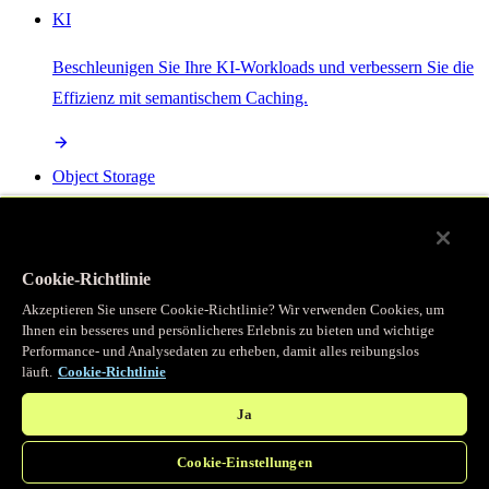
KI
Beschleunigen Sie Ihre KI-Workloads und verbessern Sie die
Effizienz mit semantischem Caching.
Object Storage
Get direct access to large files at the edge with zero egress
fees
Cookie-Richtlinie
Akzeptieren Sie unsere Cookie-Richtlinie? Wir verwenden Cookies, um
Ihnen ein besseres und persönlicheres Erlebnis zu bieten und wichtige
Programmierbarer Cache
Performance- und Analysedaten zu erheben, damit alles reibungslos
läuft.
Cookie-Richtlinie
Erhalten Sie vollständigen programmatischen Zugriff auf das
legendäre Caching, das unser CDN antreibt.
Ja
Cookie-Einstellungen