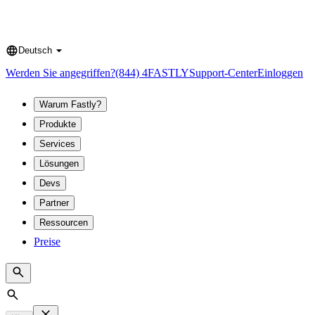
Deutsch
Language
Werden Sie angegriffen?
(844) 4FASTLY
Support-Center
Einloggen
Warum Fastly?
Produkte
Services
Lösungen
Devs
Partner
Ressourcen
Preise
Search