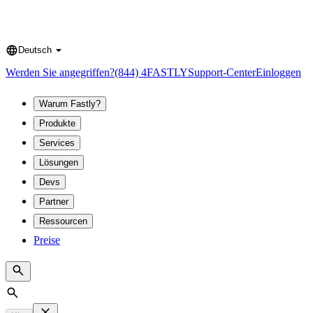
Deutsch
Language
Werden Sie angegriffen?
(844) 4FASTLY
Support-Center
Einloggen
Warum Fastly?
Produkte
Services
Lösungen
Devs
Partner
Ressourcen
Preise
Search