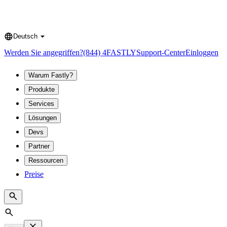
Deutsch
Language
Werden Sie angegriffen?
(844) 4FASTLY
Support-Center
Einloggen
Warum Fastly?
Produkte
Services
Lösungen
Devs
Partner
Ressourcen
Preise
Search