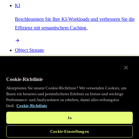
KI
Beschleunigen Sie Ihre KI-Workloads und verbessern Sie die
Effizienz mit semantischem Caching.
Object Storage
Get direct access to large files at the edge with zero egress
fees
Cookie-Richtlinie
Akzeptieren Sie unsere Cookie-Richtlinie? Wir verwenden Cookies, um
Ihnen ein besseres und persönlicheres Erlebnis zu bieten und wichtige
Programmierbarer Cache
Performance- und Analysedaten zu erheben, damit alles reibungslos
läuft.
Cookie-Richtlinie
Erhalten Sie vollständigen programmatischen Zugriff auf das
legendäre Caching, das unser CDN antreibt.
Ja
Cookie-Einstellungen