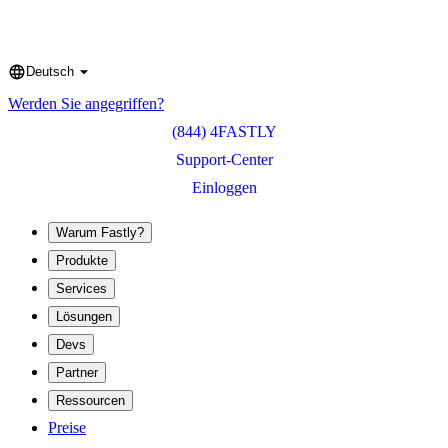
Deutsch
Language
Werden Sie angegriffen?
(844) 4FASTLY
Support-Center
Einloggen
Warum Fastly?
Produkte
Services
Lösungen
Devs
Partner
Ressourcen
Preise