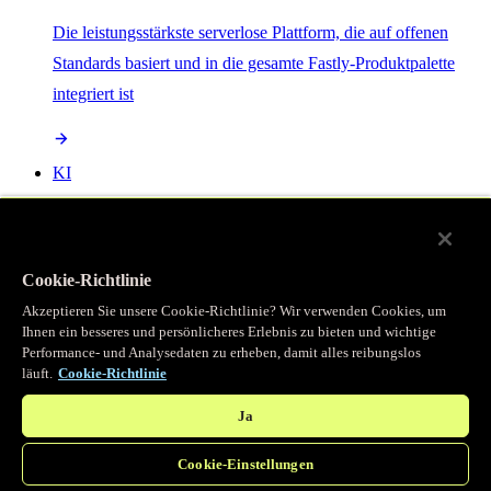
Die leistungsstärkste serverlose Plattform, die auf offenen
Standards basiert und in die gesamte Fastly-Produktpalette
integriert ist
KI
Beschleunigen Sie Ihre KI-Workloads und verbessern Sie die
Effizienz mit semantischem Caching.
Cookie-Richtlinie
Akzeptieren Sie unsere Cookie-Richtlinie? Wir verwenden Cookies, um
Object Storage
Ihnen ein besseres und persönlicheres Erlebnis zu bieten und wichtige
Performance- und Analysedaten zu erheben, damit alles reibungslos
läuft.
Cookie-Richtlinie
Get direct access to large files at the edge with zero egress
fees
Ja
Cookie-Einstellungen
Programmierbarer Cache