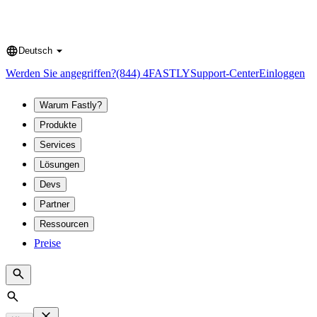
Deutsch
Language
Werden Sie angegriffen?
(844) 4FASTLY
Support-Center
Einloggen
Warum Fastly?
Produkte
Services
Lösungen
Devs
Partner
Ressourcen
Preise
Search