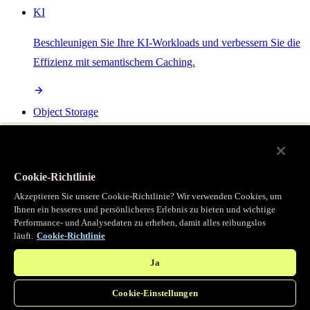
KI
Beschleunigen Sie Ihre KI-Workloads und verbessern Sie die
Effizienz mit semantischem Caching.
Object Storage
Get direct access to large files at the edge with zero egress
fees
Cookie-Richtlinie
Akzeptieren Sie unsere Cookie-Richtlinie? Wir verwenden Cookies, um
Ihnen ein besseres und persönlicheres Erlebnis zu bieten und wichtige
Programmierbarer Cache
Performance- und Analysedaten zu erheben, damit alles reibungslos
läuft.
Cookie-Richtlinie
Erhalten Sie vollständigen programmatischen Zugriff auf das
legendäre Caching, das unser CDN antreibt.
Ja
Cookie-Einstellungen