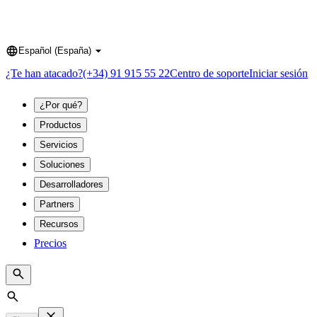
Español (España)
Language
¿Te han atacado?
(+34) 91 915 55 22
Centro de soporte
Iniciar sesión
¿Por qué?
Productos
Servicios
Soluciones
Desarrolladores
Partners
Recursos
Precios
Search