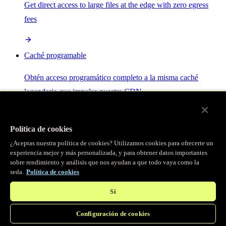
Get direct access to large files at the edge with zero egress
fees
Caché programable
Obtén acceso programático completo a la misma caché
legendaria que impulsa nuestra CDN.
Servidor MCP
Política de cookies
¿Aceptas nuestra política de cookies? Utilizamos cookies para ofrecerte un
Control por IA para tus servicios Fastly.
experiencia mejor y más personalizada, y para obtener datos importantes
sobre rendimiento y análisis que nos ayudan a que todo vaya como la
seda.
Política de cookies
Sí
Configuración de cookies
/
Productos