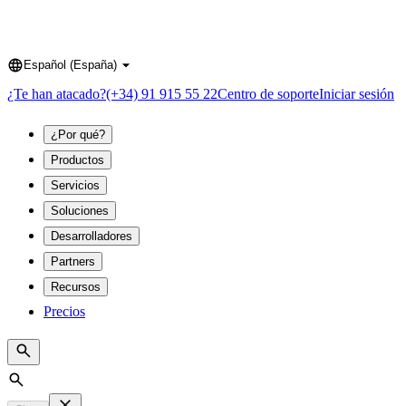
Español (España)
Language
¿Te han atacado?
(+34) 91 915 55 22
Centro de soporte
Iniciar sesión
¿Por qué?
Productos
Servicios
Soluciones
Desarrolladores
Partners
Recursos
Precios
Search