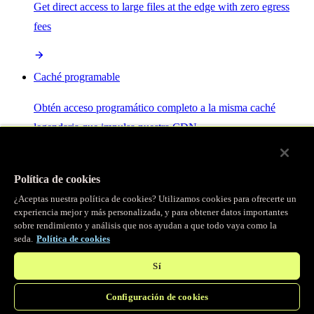
Get direct access to large files at the edge with zero egress
fees
Caché programable
Obtén acceso programático completo a la misma caché
legendaria que impulsa nuestra CDN.
Servidor MCP
Política de cookies
¿Aceptas nuestra política de cookies? Utilizamos cookies para ofrecerte un
Control por IA para tus servicios Fastly.
experiencia mejor y más personalizada, y para obtener datos importantes
sobre rendimiento y análisis que nos ayudan a que todo vaya como la
seda.
Política de cookies
Sí
Configuración de cookies
/
Productos