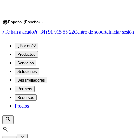
Español (España)
Language
¿Te han atacado?
(+34) 91 915 55 22
Centro de soporte
Iniciar sesión
¿Por qué?
Productos
Servicios
Soluciones
Desarrolladores
Partners
Recursos
Precios
Search