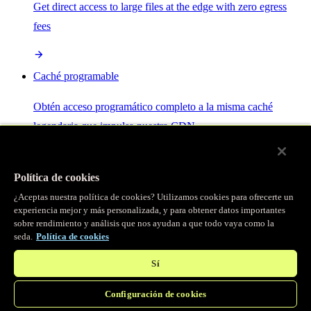
Get direct access to large files at the edge with zero egress
fees
Caché programable
Obtén acceso programático completo a la misma caché
legendaria que impulsa nuestra CDN.
Servidor MCP
Política de cookies
¿Aceptas nuestra política de cookies? Utilizamos cookies para ofrecerte un
Control por IA para tus servicios Fastly.
experiencia mejor y más personalizada, y para obtener datos importantes
sobre rendimiento y análisis que nos ayudan a que todo vaya como la
seda.
Política de cookies
Sí
Configuración de cookies
/
Productos