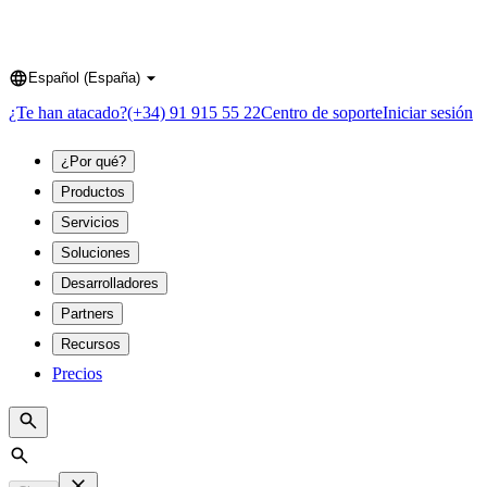
Español (España)
Language
¿Te han atacado?
(+34) 91 915 55 22
Centro de soporte
Iniciar sesión
¿Por qué?
Productos
Servicios
Soluciones
Desarrolladores
Partners
Recursos
Precios
Search