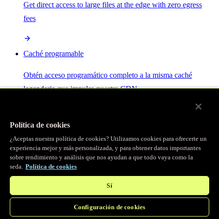
Get direct access to large files at the edge with zero egress
fees
Caché programable
Obtén acceso programático completo a la misma caché
legendaria que impulsa nuestra CDN.
Servidor MCP
Política de cookies
¿Aceptas nuestra política de cookies? Utilizamos cookies para ofrecerte un
Control por IA para tus servicios Fastly.
experiencia mejor y más personalizada, y para obtener datos importantes
sobre rendimiento y análisis que nos ayudan a que todo vaya como la
seda.
Política de cookies
Sí
Configuración de cookies
/
Productos