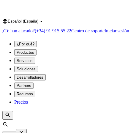
Español (España)
Language
¿Te han atacado?
(+34) 91 915 55 22
Centro de soporte
Iniciar sesión
¿Por qué?
Productos
Servicios
Soluciones
Desarrolladores
Partners
Recursos
Precios
Search