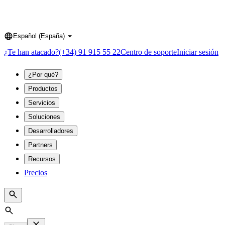
Español (España)
Language
¿Te han atacado?
(+34) 91 915 55 22
Centro de soporte
Iniciar sesión
¿Por qué?
Productos
Servicios
Soluciones
Desarrolladores
Partners
Recursos
Precios
Search