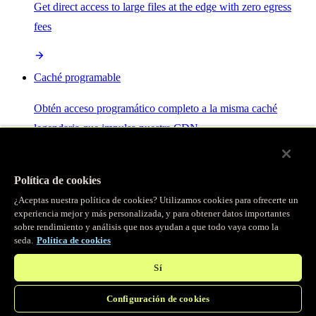
Get direct access to large files at the edge with zero egress
fees
Caché programable
Obtén acceso programático completo a la misma caché
legendaria que impulsa nuestra CDN.
Servidor MCP
Política de cookies
¿Aceptas nuestra política de cookies? Utilizamos cookies para ofrecerte un
Control por IA para tus servicios Fastly.
experiencia mejor y más personalizada, y para obtener datos importantes
sobre rendimiento y análisis que nos ayudan a que todo vaya como la
seda.
Política de cookies
Sí
Configuración de cookies
/
Productos