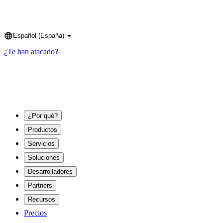
Español (España)
Language
¿Te han atacado?
¿Por qué?
Productos
Servicios
Soluciones
Desarrolladores
Partners
Recursos
Precios