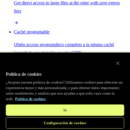
Get direct access to large files at the edge with zero egress
fees
Caché programable
Obtén acceso programático completo a la misma caché
legendaria que impulsa nuestra CDN.
Servidor MCP
Política de cookies
¿Aceptas nuestra política de cookies? Utilizamos cookies para ofrecerte un
Control por IA para tus servicios Fastly.
experiencia mejor y más personalizada, y para obtener datos importantes
sobre rendimiento y análisis que nos ayudan a que todo vaya como la
seda.
Política de cookies
Sí
Configuración de cookies
/
Productos