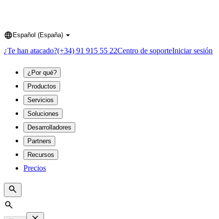
Español (España)
Language
¿Te han atacado?
(+34) 91 915 55 22
Centro de soporte
Iniciar sesión
¿Por qué?
Productos
Servicios
Soluciones
Desarrolladores
Partners
Recursos
Precios
Search