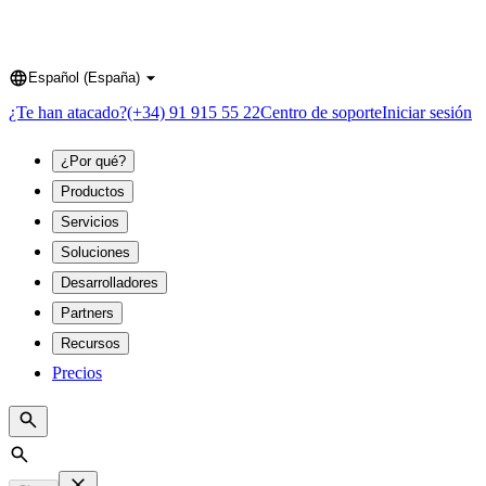
Español (España)
Language
¿Te han atacado?
(+34) 91 915 55 22
Centro de soporte
Iniciar sesión
¿Por qué?
Productos
Servicios
Soluciones
Desarrolladores
Partners
Recursos
Precios
Search