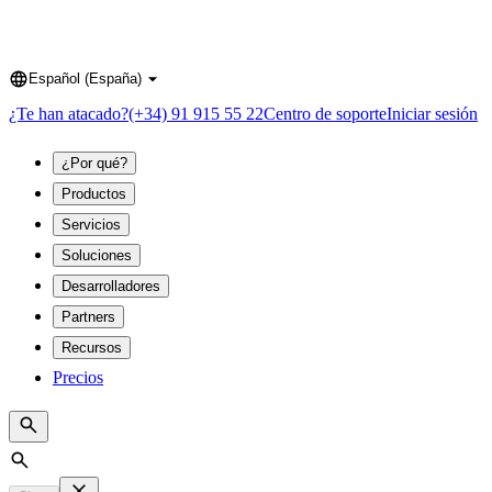
Español (España)
Language
¿Te han atacado?
(+34) 91 915 55 22
Centro de soporte
Iniciar sesión
¿Por qué?
Productos
Servicios
Soluciones
Desarrolladores
Partners
Recursos
Precios
Search