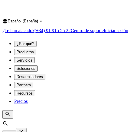
Español (España)
Language
¿Te han atacado?
(+34) 91 915 55 22
Centro de soporte
Iniciar sesión
¿Por qué?
Productos
Servicios
Soluciones
Desarrolladores
Partners
Recursos
Precios
Search