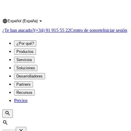
Español (España)
Language
¿Te han atacado?
(+34) 91 915 55 22
Centro de soporte
Iniciar sesión
¿Por qué?
Productos
Servicios
Soluciones
Desarrolladores
Partners
Recursos
Precios
Search