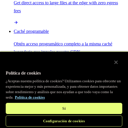
Get direct access to large files at the edge with zero egress
fees
Caché programable
Obtén acceso programático completo a la misma caché
legendaria que impulsa nuestra CDN.
Servidor MCP
Política de cookies
¿Aceptas nuestra política de cookies? Utilizamos cookies para ofrecerte un
Control por IA para tus servicios Fastly.
experiencia mejor y más personalizada, y para obtener datos importantes
sobre rendimiento y análisis que nos ayudan a que todo vaya como la
seda.
Política de cookies
Sí
Configuración de cookies
/
Productos