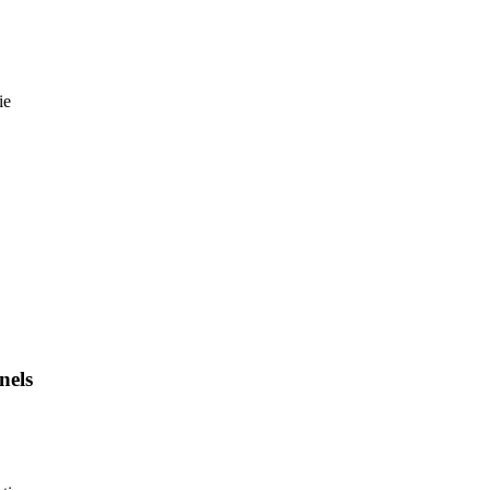
ie
nels