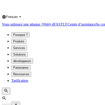
Français
Language
Vous subissez une attaque ?
(844) 4FASTLY
Centre d’assistance
Se co
Pourquoi ?
Produits
Services
Solutions
développeurs
Partenaires
Ressources
Tarification
Search