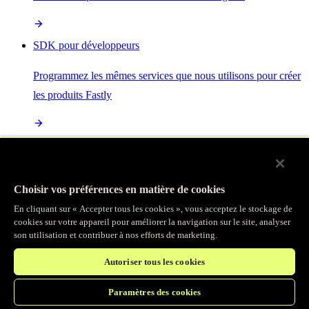
SDK pour développeurs
Programmez les mêmes services que nous utilisons pour créer
les produits Fastly
Enterprise Serverless
La plus puissante de toutes les plateformes sans serveur, basée
Choisir vos préférences en matière de cookies
sur des normes ouvertes et intégrée à la suite complète de
En cliquant sur « Accepter tous les cookies », vous acceptez le stockage de
produits Fastly
cookies sur votre appareil pour améliorer la navigation sur le site, analyser
son utilisation et contribuer à nos efforts de marketing.
Autoriser tous les cookies
IA
Paramètres des cookies
Accélérez vos charges de travail d’IA et gagnez en efficacité