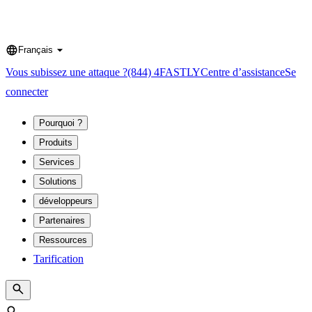
Français
Language
Vous subissez une attaque ?
(844) 4FASTLY
Centre d’assistance
Se
connecter
Pourquoi ?
Produits
Services
Solutions
développeurs
Partenaires
Ressources
Tarification