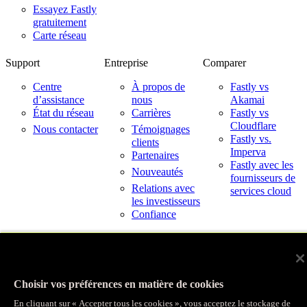
Essayez Fastly
gratuitement
Carte réseau
Support
Entreprise
Comparer
Centre
À propos de
Fastly vs
d’assistance
nous
Akamai
État du réseau
Carrières
Fastly vs
Cloudflare
Nous contacter
Témoignages
Fastly vs.
clients
Imperva
Partenaires
Fastly avec les
Nouveautés
fournisseurs de
Relations avec
services cloud
les investisseurs
Confiance
© Fastly 2026
X
LinkedIn
Conditions de service
Instagram
Politique de confidentialité
Choisir vos préférences en matière de cookies
YouTube
Utilisation acceptable
En cliquant sur « Accepter tous les cookies », vous acceptez le stockage de