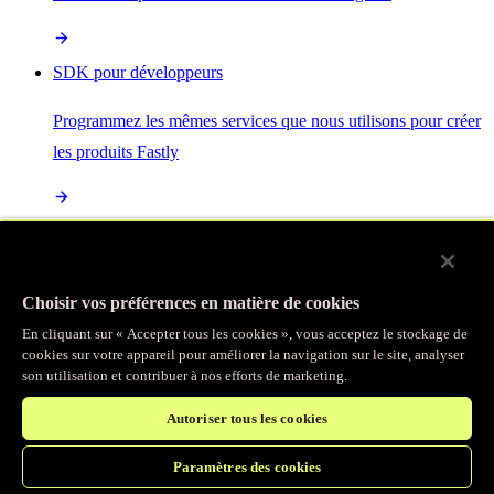
SDK pour développeurs
Programmez les mêmes services que nous utilisons pour créer
les produits Fastly
Enterprise Serverless
La plus puissante de toutes les plateformes sans serveur, basée
Choisir vos préférences en matière de cookies
sur des normes ouvertes et intégrée à la suite complète de
En cliquant sur « Accepter tous les cookies », vous acceptez le stockage de
produits Fastly
cookies sur votre appareil pour améliorer la navigation sur le site, analyser
son utilisation et contribuer à nos efforts de marketing.
Autoriser tous les cookies
IA
Paramètres des cookies
Accélérez vos charges de travail d’IA et gagnez en efficacité