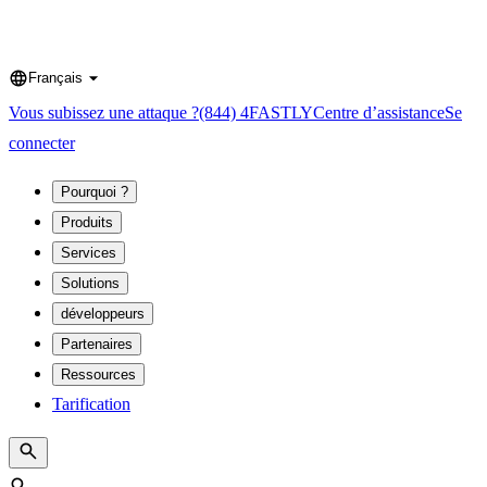
Français
Language
Vous subissez une attaque ?
(844) 4FASTLY
Centre d’assistance
Se
connecter
Pourquoi ?
Produits
Services
Solutions
développeurs
Partenaires
Ressources
Tarification