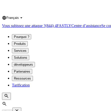
Français
Language
Vous subissez une attaque ?
(844) 4FASTLY
Centre d’assistance
Se co
Pourquoi ?
Produits
Services
Solutions
développeurs
Partenaires
Ressources
Tarification
Search