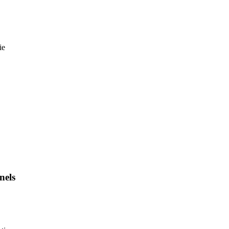
ie
nels