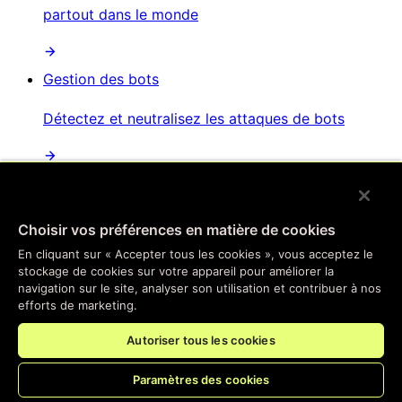
partout dans le monde
Gestion des bots
Détectez et neutralisez les attaques de bots
Protection contre les attaques par déni de service
distribué
Choisir vos préférences en matière de cookies
Atténuation automatisée des attaques
En cliquant sur « Accepter tous les cookies », vous acceptez le
perturbatrices et distribuées
stockage de cookies sur votre appareil pour améliorer la
navigation sur le site, analyser son utilisation et contribuer à nos
efforts de marketing.
Sécurité des API
Autoriser tous les cookies
Sécurisez vos points de terminaison d'API
Paramètres des cookies