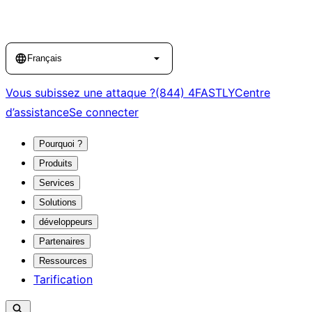
Language
Français
Vous subissez une attaque ?
(844) 4FASTLY
Centre
d’assistance
Se connecter
Pourquoi ?
Produits
Services
Solutions
développeurs
Partenaires
Ressources
Tarification