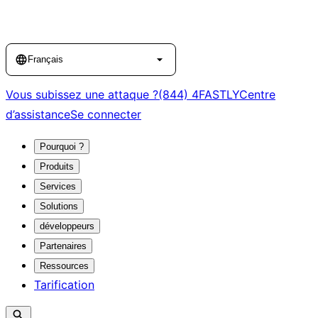
Language
Français
Vous subissez une attaque ?
(844) 4FASTLY
Centre
d’assistance
Se connecter
Pourquoi ?
Produits
Services
Solutions
développeurs
Partenaires
Ressources
Tarification