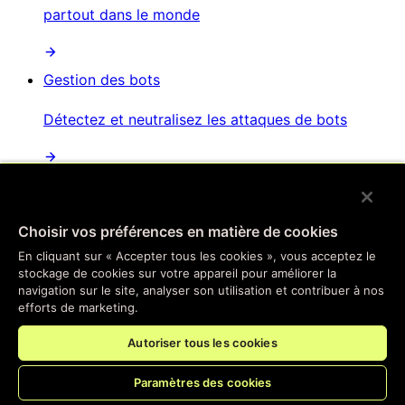
partout dans le monde
Gestion des bots
Détectez et neutralisez les attaques de bots
Protection contre les attaques par déni de service
distribué
Choisir vos préférences en matière de cookies
Atténuation automatisée des attaques
En cliquant sur « Accepter tous les cookies », vous acceptez le
perturbatrices et distribuées
stockage de cookies sur votre appareil pour améliorer la
navigation sur le site, analyser son utilisation et contribuer à nos
efforts de marketing.
Sécurité des API
Autoriser tous les cookies
Sécurisez vos points de terminaison d'API
Paramètres des cookies