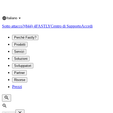
Italiano
Language
Sotto attacco?
(844) 4FASTLY
Centro di Supporto
Accedi
Perché Fastly?
Prodotti
Servizi
Soluzioni
Sviluppatori
Partner
Risorse
Prezzi
Search