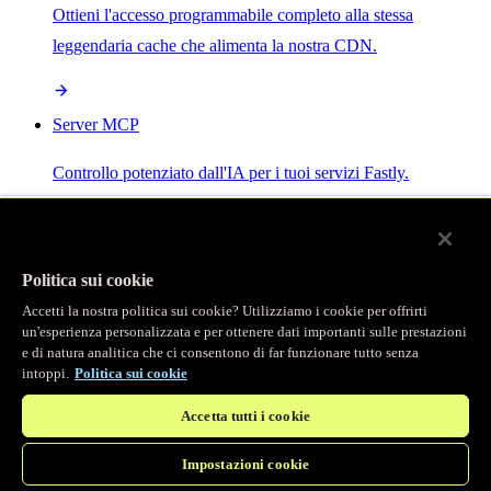
Ottieni l'accesso programmabile completo alla stessa
leggendaria cache che alimenta la nostra CDN.
Server MCP
Controllo potenziato dall'IA per i tuoi servizi Fastly.
Politica sui cookie
Accetti la nostra politica sui cookie? Utilizziamo i cookie per offrirti
/
Prodotti
un'esperienza personalizzata e per ottenere dati importanti sulle prestazioni
Main menu
e di natura analitica che ci consentono di far funzionare tutto senza
intoppi.
Politica sui cookie
Osservabilità
Accetta tutti i cookie
Logging in tempo reale
Impostazioni cookie