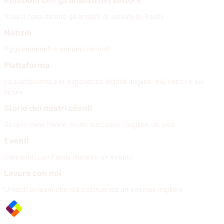
Relazioni con gli analisti del settore
Scopri cosa dicono gli analisti di settore su Fastly
Notizie
Aggiornamenti e annunci recenti
Piattaforma
La piattaforma per esperienze digitali migliori, più veloci e più
sicure
Storie dei nostri clienti
Scopri come hanno avuto successo i migliori siti web
Eventi
Connettiti con Fastly durante un evento
Lavora con noi
Unisciti al team che sta costruendo un internet migliore