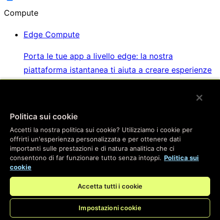
Compute
Edge Compute
Porta le tue app a livello edge: la nostra
piattaforma istantanea ti aiuta a creare esperienze
straordinarie per i tuoi utenti
Politica sui cookie
Key Value Store
Accetti la nostra politica sui cookie? Utilizziamo i cookie per
offrirti un'esperienza personalizzata e per ottenere dati
Il Key Value Store più veloce che puoi ottenere, con
importanti sulle prestazioni e di natura analitica che ci
la stessa facilità di utilizzo degli strumenti di
consentono di far funzionare tutto senza intoppi.
Politica sui
database che conosci bene
cookie
Accetta tutti i cookie
WebSockets e Fanout
Impostazioni cookie