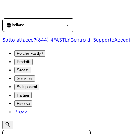
Language
Italiano
Sotto attacco?
(844) 4FASTLY
Centro di Supporto
Accedi
Perché Fastly?
Prodotti
Servizi
Soluzioni
Sviluppatori
Partner
Risorse
Prezzi
Search