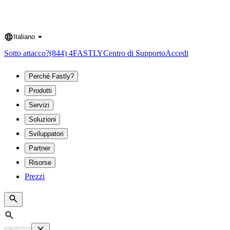
Italiano
Language
Sotto attacco?
(844) 4FASTLY
Centro di Supporto
Accedi
Perché Fastly?
Prodotti
Servizi
Soluzioni
Sviluppatori
Partner
Risorse
Prezzi
Search