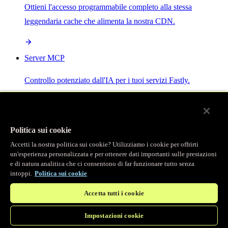
Ottieni l'accesso programmabile completo alla stessa
leggendaria cache che alimenta la nostra CDN.
Server MCP
Controllo potenziato dall'IA per i tuoi servizi Fastly.
Politica sui cookie
Accetti la nostra politica sui cookie? Utilizziamo i cookie per offrirti
/
Prodotti
un'esperienza personalizzata e per ottenere dati importanti sulle prestazioni
Main menu
e di natura analitica che ci consentono di far funzionare tutto senza
intoppi.
Politica sui cookie
Osservabilità
Accetta tutti i cookie
Logging in tempo reale
Impostazioni cookie