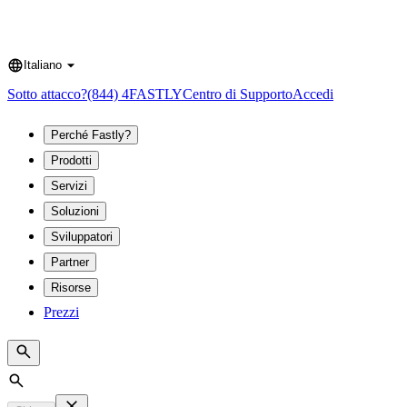
Italiano
Language
Sotto attacco?
(844) 4FASTLY
Centro di Supporto
Accedi
Perché Fastly?
Prodotti
Servizi
Soluzioni
Sviluppatori
Partner
Risorse
Prezzi
Search