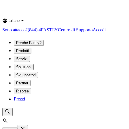
Italiano
Language
Sotto attacco?
(844) 4FASTLY
Centro di Supporto
Accedi
Perché Fastly?
Prodotti
Servizi
Soluzioni
Sviluppatori
Partner
Risorse
Prezzi
Search