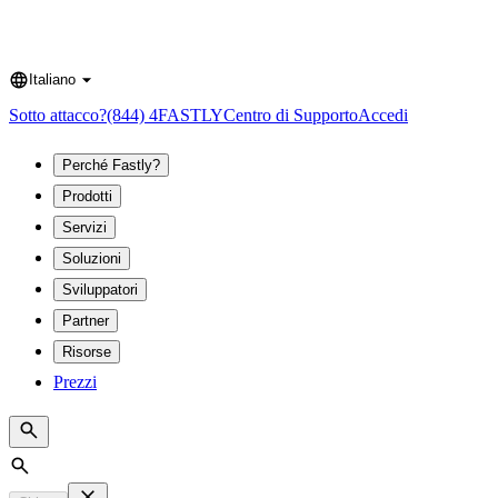
Italiano
Language
Sotto attacco?
(844) 4FASTLY
Centro di Supporto
Accedi
Perché Fastly?
Prodotti
Servizi
Soluzioni
Sviluppatori
Partner
Risorse
Prezzi
Search