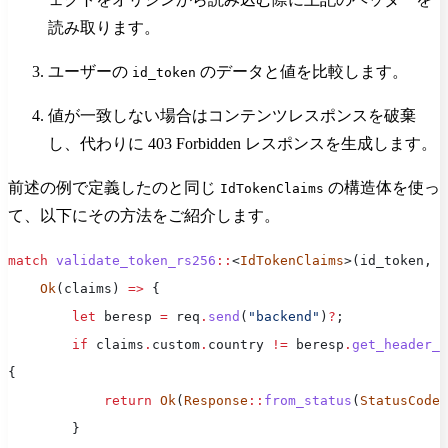
読み取ります。
ユーザーの
のデータと値を比較します。
id_token
値が一致しない場合はコンテンツレスポンスを破棄
し、代わりに 403 Forbidden レスポンスを生成します。
前述の例で定義したのと同じ
の構造体を使っ
IdTokenClaims
て、以下にその方法をご紹介します。
match
 validate_token_rs256
::
<
IdTokenClaims
>(id_token, 
&
    Ok
(claims) 
=>
 {
        let
 beresp 
=
 req
.
send
(
"backend"
)
?
;
        if
 claims
.
custom
.
country 
!=
 beresp
.
get_header_s
{
            return
 Ok
(
Response
::
from_status
(
StatusCode
:
        }