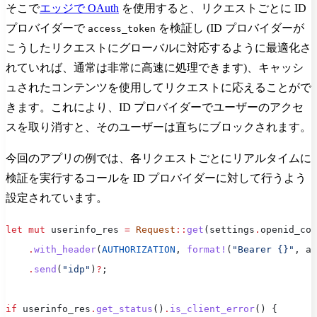
そこで
エッジで OAuth
を使用すると、リクエストごとに ID
プロバイダーで
を検証し (ID プロバイダーが
access_token
こうしたリクエストにグローバルに対応するように最適化さ
れていれば、通常は非常に高速に処理できます)、キャッシ
ュされたコンテンツを使用してリクエストに応えることがで
きます。これにより、ID プロバイダーでユーザーのアクセ
スを取り消すと、そのユーザーは直ちにブロックされます。
今回のアプリの例では、各リクエストごとにリアルタイムに
検証を実行するコールを ID プロバイダーに対して行うよう
設定されています。
let
 mut
 userinfo_res 
=
 Request
::
get
(settings
.
openid_con
    .
with_header
(
AUTHORIZATION
, 
format!
(
"Bearer {}"
, ac
    .
send
(
"idp"
)
?
;
if
 userinfo_res
.
get_status
()
.
is_client_error
() {