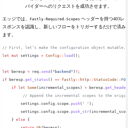
バイダーへのリクエストを成功させます。
エッジでは、
ヘッダーを持つ403レ
Fastly-Required-Scopes
スポンスを認識し、新しいフローをトリガーするだけで済み
ます。
// First, let’s make the configuration object mutable.
let
 mut
 settings 
=
 Config
::
load
();
let
 beresp 
=
 req
.
send
(
"backend"
)
?
;
if
 beresp
.
get_status
() 
==
 fastly
::
http
::
StatusCode
::
FOR
    if
 let
 Some
(incremental_scopes) 
=
 beresp
.
get_header
	 // Append the incremental scopes to the origi
        settings
.
config
.
scope
.
push
(
' '
);
        settings
.
config
.
scope
.
push_str
(incremental_scop
    } 
else
 {
        return
 Ok
(beresp);