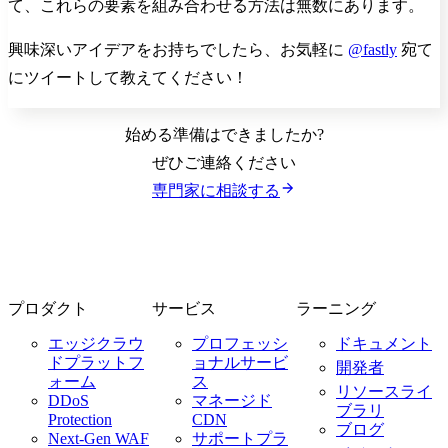
て、これらの要素を組み合わせる方法は無数にあります。
興味深いアイデアをお持ちでしたら、お気軽に
@fastly
宛て
にツイートして教えてください！
始める準備はできましたか?
ぜひご連絡ください
専門家に相談する
プロダクト
サービス
ラーニング
エッジクラウ
プロフェッシ
ドキュメント
ドプラットフ
ョナルサービ
開発者
ォーム
ス
リソースライ
DDoS
マネージド
ブラリ
Protection
CDN
ブログ
Next-Gen WAF
サポートプラ