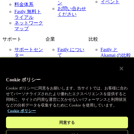
イベント
ン
料金体系
お問い合わせ
Fastly 無料ト
ください
ライアル
ネットワーク
マップ
サポート
企業
比較
サポートセン
Fastly につい
Fastly と
ター
て
Akamai の比較
ネットワーク
採用情報
Fastly と
ステータス
Cloudflare の比
お客様事例
お問い合わせ
較
パートナー
Fastly と
Cookie ポリシー
ニュース
Imperva の比較
Cookie ポリシーに同意をお願いします。当サイトでは、お客様に合わ
Fastly とクラ
IR 関連
せてパーソナライズされたより優れたエクスペリエンスを提供すると
ウドプロバイ
企業ポリシー
同時に、サイトの円滑な運営に欠かせないパフォーマンスと利用状況
ダー
などの分析データを収集するために Cookie を使用しています。
Cookie ポリシー
© Fastly 2026
X
LinkedIn
ご利用規約
同意する
Instagram
プライバシーポリシー
YouTube
許容される使用ポリシー