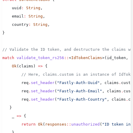
    uuid
:
 String
,
    email
:
 String
,
    country
:
 String
,
}
// Validate the ID token, and destructure the claims we
match
 validate_token_rs256
::
<
IdTokenClaims
>(id_token, 
&
    Ok
(claims) 
=>
 {
        // Here, claims.custom is an instance of IdToke
        req
.
set_header
(
"Fastly-Auth-Uuid"
, claims
.
custo
        req
.
set_header
(
"Fastly-Auth-Email"
, claims
.
cust
        req
.
set_header
(
"Fastly-Auth-Country"
, claims
.
cu
   }
    _ 
=>
 {
        return
 Ok
(
responses
::
unauthorized
(
"ID token inv
    }