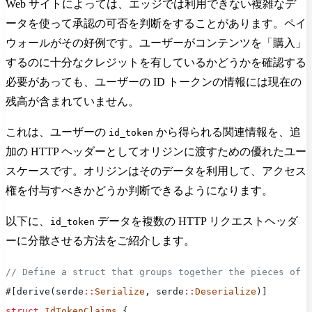
Web サイトによっては、エッジでは利用できない複雑なデ
ータを使って承認の可否を判断をすることがあります。ペイ
ウォールがその好例です。ユーザーがコンテンツを「購入」
するのに十分なクレジットを有しているかどうかを確認する
必要があっても、ユーザーの ID トークンの情報には現在の
残高が含まれていません。
これは、ユーザーの
から得られる関連情報を、追
id_token
加の HTTP ヘッダーとしてオリジンに渡すための優れたユー
スケースです。オリジンはそのデータを利用して、アクセス
権を付与すべきかどうか判断できるようになります。
以下に、
データを複数の HTTP リクエストヘッダ
id_token
ーに分散させる方法をご紹介します。
// Define a struct that groups together the pieces of d
#[derive(serde
::
Serialize
, serde
::
Deserialize
)]
struct
 IdTokenClaims
 {