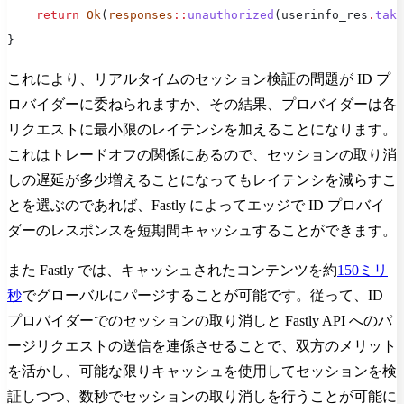
    return
 Ok
(
responses
::
unauthorized
(userinfo_res
.
take
}
これにより、リアルタイムのセッション検証の問題が ID プ
ロバイダーに委ねられますか、その結果、プロバイダーは各
リクエストに最小限のレイテンシを加えることになります。
これはトレードオフの関係にあるので、セッションの取り消
しの遅延が多少増えることになってもレイテンシを減らすこ
とを選ぶのであれば、Fastly によってエッジで ID プロバイ
ダーのレスポンスを短期間キャッシュすることができます。
また Fastly では、キャッシュされたコンテンツを約
150ミリ
秒
でグローバルにパージすることが可能です。従って、ID
プロバイダーでのセッションの取り消しと Fastly API へのパ
ージリクエストの送信を連係させることで、双方のメリット
を活かし、可能な限りキャッシュを使用してセッションを検
証しつつ、数秒でセッションの取り消しを行うことが可能に