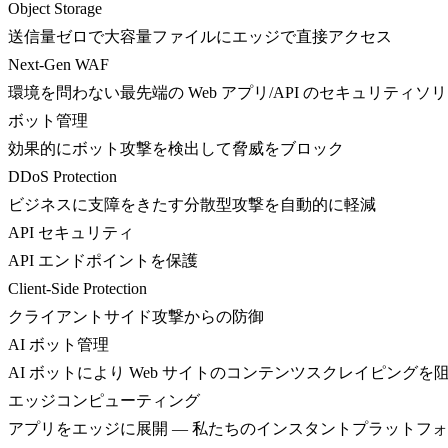
Object Storage
送信量ゼロで大容量ファイルにエッジで直接アクセス
Next-Gen WAF
環境を問わない最先端の Web アプリ/API のセキュリティソ
ボット管理
効果的にボット攻撃を検出して脅威をブロック
DDoS Protection
ビジネスに支障をきたす分散型攻撃を自動的に軽減
API セキュリティ
API エンドポイントを保護
Client-Side Protection
クライアントサイド攻撃からの防御
AI ボット管理
AI ボットにより Web サイトのコンテンツスクレイピングを
エッジコンピューティング
アプリをエッジに展開 — 私たちのインスタントプラットフ