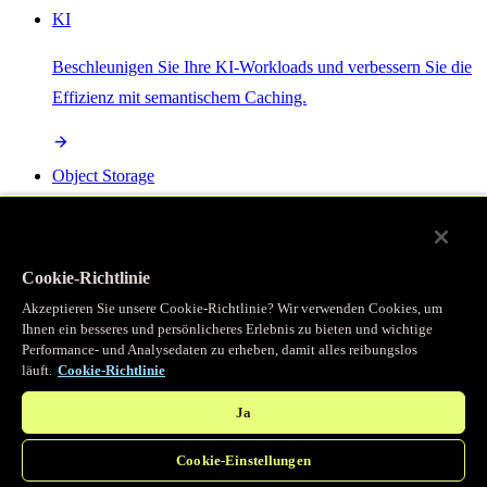
KI
Beschleunigen Sie Ihre KI-Workloads und verbessern Sie die
Effizienz mit semantischem Caching.
Object Storage
Get direct access to large files at the edge with zero egress
fees
Cookie-Richtlinie
Akzeptieren Sie unsere Cookie-Richtlinie? Wir verwenden Cookies, um
Ihnen ein besseres und persönlicheres Erlebnis zu bieten und wichtige
Programmierbarer Cache
Performance- und Analysedaten zu erheben, damit alles reibungslos
läuft.
Cookie-Richtlinie
Erhalten Sie vollständigen programmatischen Zugriff auf das
legendäre Caching, das unser CDN antreibt.
Ja
Cookie-Einstellungen