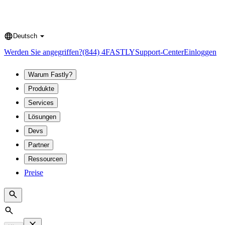
Deutsch
Language
Werden Sie angegriffen?
(844) 4FASTLY
Support-Center
Einloggen
Warum Fastly?
Produkte
Services
Lösungen
Devs
Partner
Ressourcen
Preise
Search