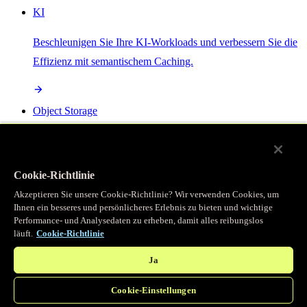
KI
Beschleunigen Sie Ihre KI-Workloads und verbessern Sie die
Effizienz mit semantischem Caching.
Object Storage
Get direct access to large files at the edge with zero egress
fees
Cookie-Richtlinie
Akzeptieren Sie unsere Cookie-Richtlinie? Wir verwenden Cookies, um
Ihnen ein besseres und persönlicheres Erlebnis zu bieten und wichtige
Programmierbarer Cache
Performance- und Analysedaten zu erheben, damit alles reibungslos
läuft.
Cookie-Richtlinie
Erhalten Sie vollständigen programmatischen Zugriff auf das
legendäre Caching, das unser CDN antreibt.
Ja
Cookie-Einstellungen