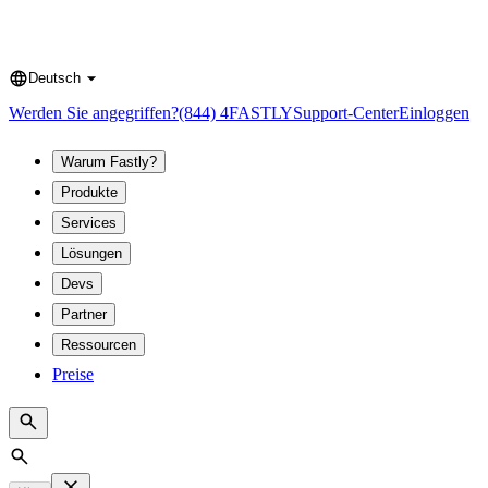
Deutsch
Language
Werden Sie angegriffen?
(844) 4FASTLY
Support-Center
Einloggen
Warum Fastly?
Produkte
Services
Lösungen
Devs
Partner
Ressourcen
Preise
Search