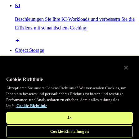
KI
Beschleunigen Sie Ihre KI-Workloads und verbessern Sie die
Effizienz mit semantischem Caching.
Object Storage
Get direct access to large files at the edge with zero egress
fees
Cookie-Richtlinie
Akzeptieren Sie unsere Cookie-Richtlinie? Wir verwenden Cookies, um
Ihnen ein besseres und persönlicheres Erlebnis zu bieten und wichtige
Programmierbarer Cache
Performance- und Analysedaten zu erheben, damit alles reibungslos
läuft.
Cookie-Richtlinie
Erhalten Sie vollständigen programmatischen Zugriff auf das
legendäre Caching, das unser CDN antreibt.
Ja
Cookie-Einstellungen