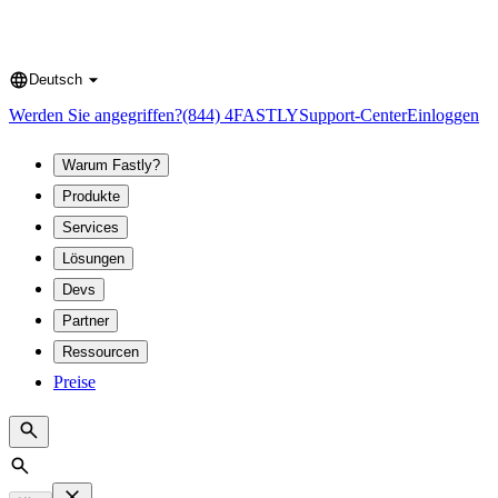
Deutsch
Language
Werden Sie angegriffen?
(844) 4FASTLY
Support-Center
Einloggen
Warum Fastly?
Produkte
Services
Lösungen
Devs
Partner
Ressourcen
Preise
Search