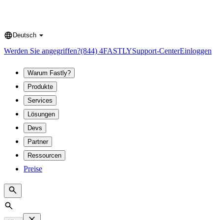
Deutsch
Language
Werden Sie angegriffen?
(844) 4FASTLY
Support-Center
Einloggen
Warum Fastly?
Produkte
Services
Lösungen
Devs
Partner
Ressourcen
Preise
Search