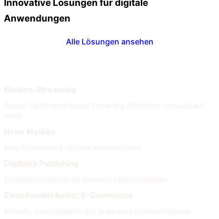
Innovative Lösungen für digitale
Anwendungen
Alle Lösungen ansehen
Nach Branche
Nach Anforderungen
Medien-Streaming
Sorgen Sie für erstklassige Streaming-Erlebnisse – live und auf
Abruf
Neue Medien
Mehr Performance für neue Medienmarken
Digitales Publishing
Echtzeitjournalismus mit besseren Lesererlebnissen
Einzelhandel &amp; E-Commerce
Schnelle, personalisierte und skalierbare Kundenerlebnisse