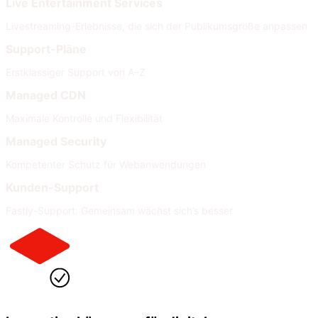
Live Entertainment Services
Livestreaming-Erlebnisse, die sich der Publikumsgröße anpassen
Support-Pläne
Erstklassiger Support von A–Z
Managed CDN
Maximale Kontrolle und Flexibilität
Managed Security
Kompetenter Schutz für Webanwendungen
Kunden-Support
Fastly-Support: Gemeinsam wächst sich’s besser