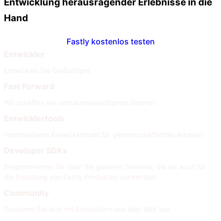
Entwicklung herausragender Erlebnisse in die
Hand
Fastly kostenlos testen
Entwickler
Entwickeln Sie Großartiges
Fast Forward
Wir schaffen ein vertrauenswürdigeres Internet
Entwicklertools
Hochmoderne Entwicklertools für gemeinschaftliches Arbeiten
Developer SDKs
Programmieren Sie über die gleichen Services, die wir auch für
die Erstellung von Fastly Produkten verwenden
Community
Tauschen Sie sich mit Entwicklern aus aller Welt aus