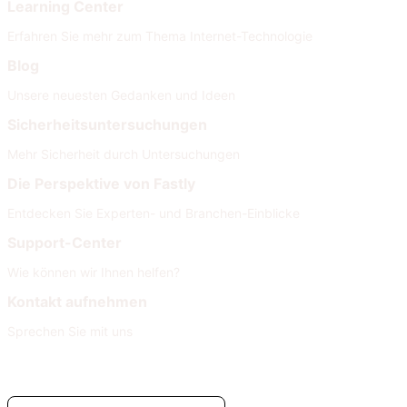
Learning Center
Erfahren Sie mehr zum Thema Internet-Technologie
Blog
Unsere neuesten Gedanken und Ideen
Sicherheitsuntersuchungen
Mehr Sicherheit durch Untersuchungen
Die Perspektive von Fastly
Entdecken Sie Experten- und Branchen-Einblicke
Support-Center
Wie können wir Ihnen helfen?
Kontakt aufnehmen
Sprechen Sie mit uns