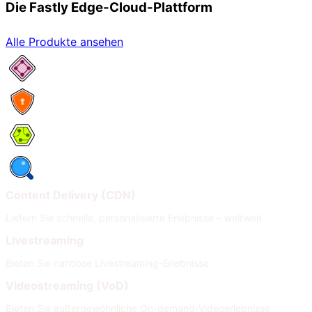
Die Fastly Edge-Cloud-Plattform
Alle Produkte ansehen
Netzwerkservices
Security
Compute
Observability
Content Delivery (CDN)
Liefern Sie schnelle, personalisierte Erlebnisse – weltweit
Livestreaming
Bieten Sie nahtlose Livestreaming-Erlebnisse
Videostreaming (VoD)
Bieten Sie außergewöhnliche On-demand-Videoerlebnisse