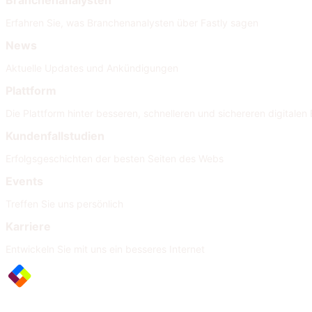
Branchenanalysten
Erfahren Sie, was Branchenanalysten über Fastly sagen
News
Aktuelle Updates und Ankündigungen
Plattform
Die Plattform hinter besseren, schnelleren und sichereren digitalen 
Kundenfallstudien
Erfolgsgeschichten der besten Seiten des Webs
Events
Treffen Sie uns persönlich
Karriere
Entwickeln Sie mit uns ein besseres Internet