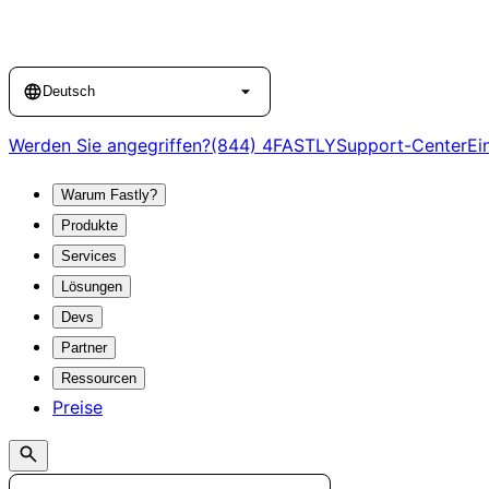
Language
Deutsch
Werden Sie angegriffen?
(844) 4FASTLY
Support-Center
Ei
Warum Fastly?
Produkte
Services
Lösungen
Devs
Partner
Ressourcen
Preise
Search