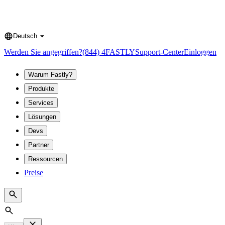
Deutsch
Language
Werden Sie angegriffen?
(844) 4FASTLY
Support-Center
Einloggen
Warum Fastly?
Produkte
Services
Lösungen
Devs
Partner
Ressourcen
Preise
Search