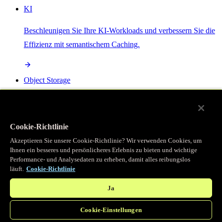
KI
Beschleunigen Sie Ihre KI-Workloads und verbessern Sie die
Effizienz mit semantischem Caching.
Object Storage
Get direct access to large files at the edge with zero egress
fees
Cookie-Richtlinie
Akzeptieren Sie unsere Cookie-Richtlinie? Wir verwenden Cookies, um
Ihnen ein besseres und persönlicheres Erlebnis zu bieten und wichtige
Programmierbarer Cache
Performance- und Analysedaten zu erheben, damit alles reibungslos
läuft.
Cookie-Richtlinie
Erhalten Sie vollständigen programmatischen Zugriff auf das
legendäre Caching, das unser CDN antreibt.
Ja
Cookie-Einstellungen