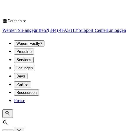
Deutsch
Language
Werden Sie angegriffen?
(844) 4FASTLY
Support-Center
Einloggen
Warum Fastly?
Produkte
Services
Lösungen
Devs
Partner
Ressourcen
Preise
Search