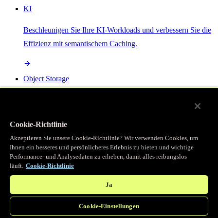
KI
Beschleunigen Sie Ihre KI-Workloads und verbessern Sie die
Effizienz mit semantischem Caching.
Object Storage
Get direct access to large files at the edge with zero egress
fees
Cookie-Richtlinie
Akzeptieren Sie unsere Cookie-Richtlinie? Wir verwenden Cookies, um
Ihnen ein besseres und persönlicheres Erlebnis zu bieten und wichtige
Programmierbarer Cache
Performance- und Analysedaten zu erheben, damit alles reibungslos
läuft.
Cookie-Richtlinie
Erhalten Sie vollständigen programmatischen Zugriff auf das
legendäre Caching, das unser CDN antreibt.
Ja
Cookie-Einstellungen