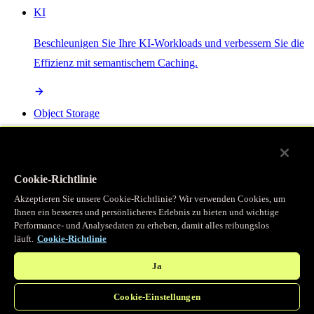
KI
Beschleunigen Sie Ihre KI-Workloads und verbessern Sie die
Effizienz mit semantischem Caching.
Object Storage
Get direct access to large files at the edge with zero egress
fees
Cookie-Richtlinie
Akzeptieren Sie unsere Cookie-Richtlinie? Wir verwenden Cookies, um
Ihnen ein besseres und persönlicheres Erlebnis zu bieten und wichtige
Programmierbarer Cache
Performance- und Analysedaten zu erheben, damit alles reibungslos
läuft.
Cookie-Richtlinie
Erhalten Sie vollständigen programmatischen Zugriff auf das
legendäre Caching, das unser CDN antreibt.
Ja
Cookie-Einstellungen