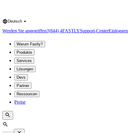
Deutsch
Language
Werden Sie angegriffen?
(844) 4FASTLY
Support-Center
Einloggen
Warum Fastly?
Produkte
Services
Lösungen
Devs
Partner
Ressourcen
Preise
Search