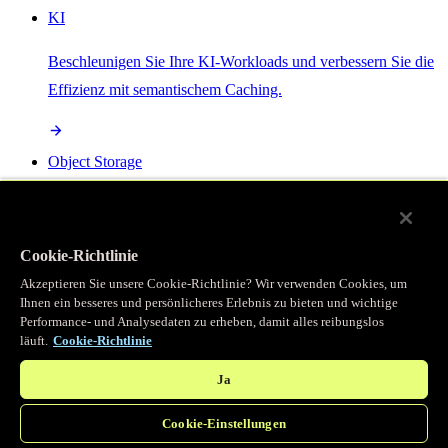
KI
Beschleunigen Sie Ihre KI-Workloads und verbessern Sie die
Effizienz mit semantischem Caching.
Object Storage
Get direct access to large files at the edge with zero egress
fees
Cookie-Richtlinie
Akzeptieren Sie unsere Cookie-Richtlinie? Wir verwenden Cookies, um
Ihnen ein besseres und persönlicheres Erlebnis zu bieten und wichtige
Programmierbarer Cache
Performance- und Analysedaten zu erheben, damit alles reibungslos
läuft.
Cookie-Richtlinie
Erhalten Sie vollständigen programmatischen Zugriff auf das
legendäre Caching, das unser CDN antreibt.
Ja
Cookie-Einstellungen