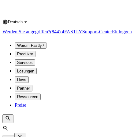
Deutsch
Language
Werden Sie angegriffen?
(844) 4FASTLY
Support-Center
Einloggen
Warum Fastly?
Produkte
Services
Lösungen
Devs
Partner
Ressourcen
Preise
Search