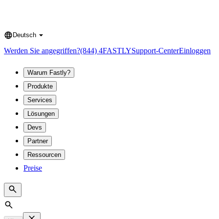
Deutsch
Language
Werden Sie angegriffen?
(844) 4FASTLY
Support-Center
Einloggen
Warum Fastly?
Produkte
Services
Lösungen
Devs
Partner
Ressourcen
Preise
Search