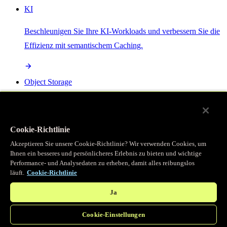
KI
Beschleunigen Sie Ihre KI-Workloads und verbessern Sie die
Effizienz mit semantischem Caching.
Object Storage
Get direct access to large files at the edge with zero egress
fees
Cookie-Richtlinie
Akzeptieren Sie unsere Cookie-Richtlinie? Wir verwenden Cookies, um
Ihnen ein besseres und persönlicheres Erlebnis zu bieten und wichtige
Programmierbarer Cache
Performance- und Analysedaten zu erheben, damit alles reibungslos
läuft.
Cookie-Richtlinie
Erhalten Sie vollständigen programmatischen Zugriff auf das
legendäre Caching, das unser CDN antreibt.
Ja
Cookie-Einstellungen