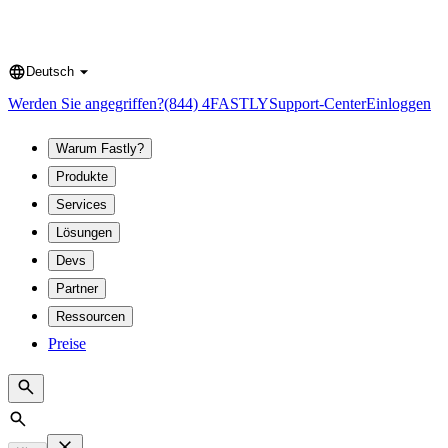
Deutsch
Language
Werden Sie angegriffen?
(844) 4FASTLY
Support-Center
Einloggen
Warum Fastly?
Produkte
Services
Lösungen
Devs
Partner
Ressourcen
Preise
Search