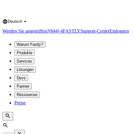
Deutsch
Language
Werden Sie angegriffen?
(844) 4FASTLY
Support-Center
Einloggen
Warum Fastly?
Produkte
Services
Lösungen
Devs
Partner
Ressourcen
Preise
Search