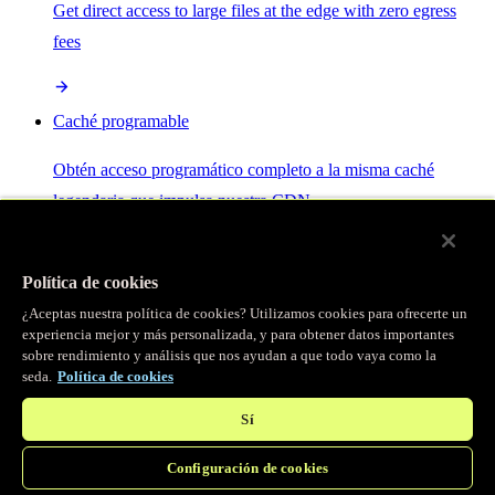
Get direct access to large files at the edge with zero egress
fees
Caché programable
Obtén acceso programático completo a la misma caché
legendaria que impulsa nuestra CDN.
Servidor MCP
Política de cookies
¿Aceptas nuestra política de cookies? Utilizamos cookies para ofrecerte un
Control por IA para tus servicios Fastly.
experiencia mejor y más personalizada, y para obtener datos importantes
sobre rendimiento y análisis que nos ayudan a que todo vaya como la
seda.
Política de cookies
Sí
Configuración de cookies
/
Productos