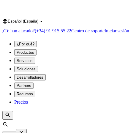
Español (España)
Language
¿Te han atacado?
(+34) 91 915 55 22
Centro de soporte
Iniciar sesión
¿Por qué?
Productos
Servicios
Soluciones
Desarrolladores
Partners
Recursos
Precios
Search