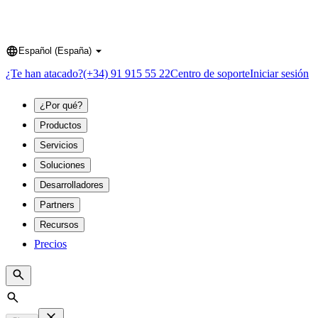
Español (España)
Language
¿Te han atacado?
(+34) 91 915 55 22
Centro de soporte
Iniciar sesión
¿Por qué?
Productos
Servicios
Soluciones
Desarrolladores
Partners
Recursos
Precios
Search